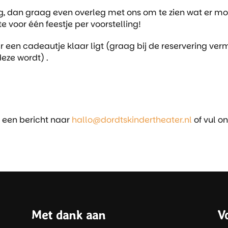
ng, dan graag even overleg met ons om te zien wat er mogel
voor één feestje per voorstelling!
 er een cadeautje klaar ligt (graag bij de reservering ve
eze wordt) .
ur een bericht naar
hallo@dordtskindertheater.nl
of vul o
Met dank aan
V